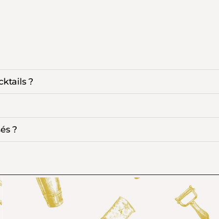
ktails ?
sés ?