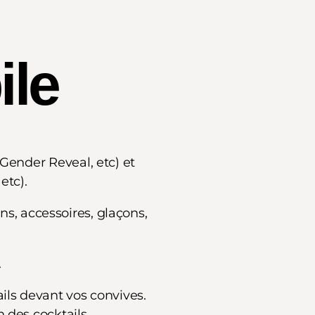
ile
Gender Reveal, etc) et
etc).
ns, accessoires, glaçons,
.
ails devant vos convives.
n des cocktails.