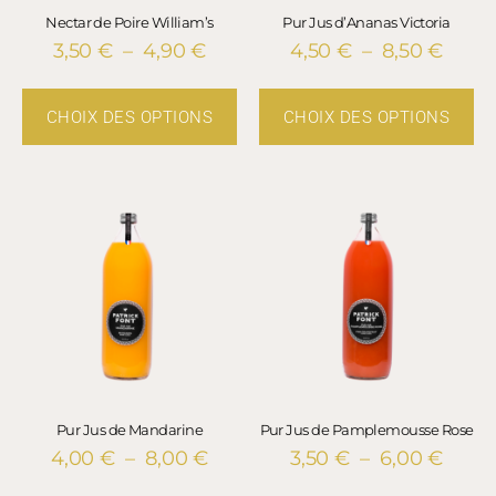
Nectar de Poire William’s
Pur Jus d’Ananas Victoria
3,50
€
–
4,90
€
4,50
€
–
8,50
€
CHOIX DES OPTIONS
CHOIX DES OPTIONS
Pur Jus de Mandarine
Pur Jus de Pamplemousse Rose
4,00
€
–
8,00
€
3,50
€
–
6,00
€