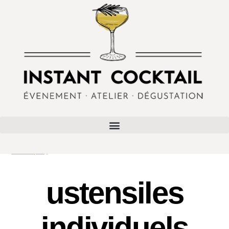
Boutique
/ Produits identifiés “ustensiles individuels”
ustensiles
individuels