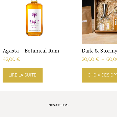
Agasta – Botanical Rum
Dark & Stormy
42,00
€
20,00
€
–
60,
LIRE LA SUITE
CHOIX DES OP
NOS ATELIERS