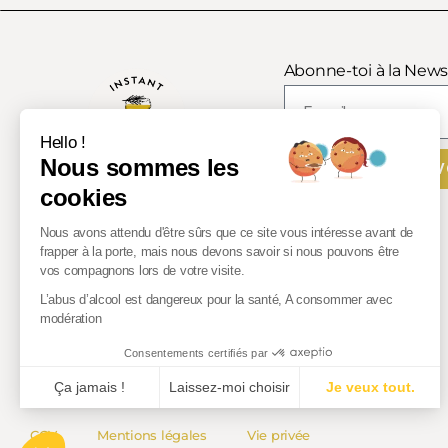
Abonne-toi à la Newsl
Hello !
Nous sommes les
ENV
cookies
Nous avons attendu d'être sûrs que ce site vous intéresse avant de
frapper à la porte, mais nous devons savoir si nous pouvons être
vos compagnons lors de votre visite.
L’abus d’alcool est dangereux pour la santé, A consommer avec
modération
Consentements certifiés par
Ça jamais !
Laissez-moi choisir
Je veux tout.
Axeptio consent
Plateforme de Gestion du Consentement : Personnalis
CGV
Mentions légales
Vie privée