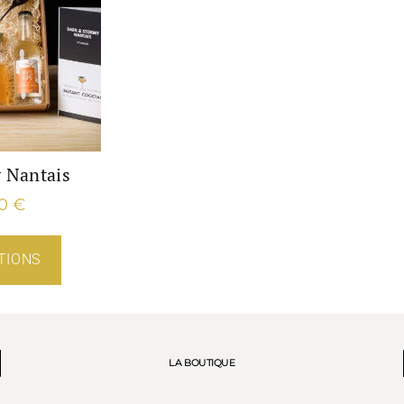
 Nantais
00
€
TIONS
LA BOUTIQUE