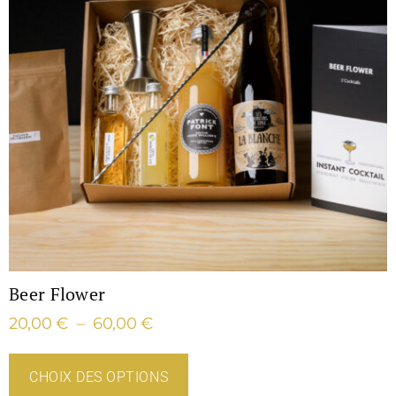
Beer Flower
20,00
€
–
60,00
€
CHOIX DES OPTIONS