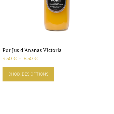
Pur Jus d’Ananas Victoria
4,50
€
–
8,50
€
CHOIX DES OPTIONS